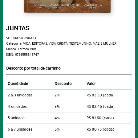
JUNTAS
Sku:
66F57C890A231
Categoria:
VIDA
,
EDITORAS
,
VIDA CRISTÃ
,
TESTEMUNHO
,
MÃE E MULHER
Marca:
Editora Vida
ISBN:
9786555845747
Desconto por total de carrinho
Quantidade
Desconto
Valor
2 a 3 unidades
2%
R$ 83,30
(cada)
4 unidades
3%
R$ 82,45
(cada)
5 unidades
4%
R$ 81,60
(cada)
6 a 7 unidades
5%
R$ 80,75
(cada)