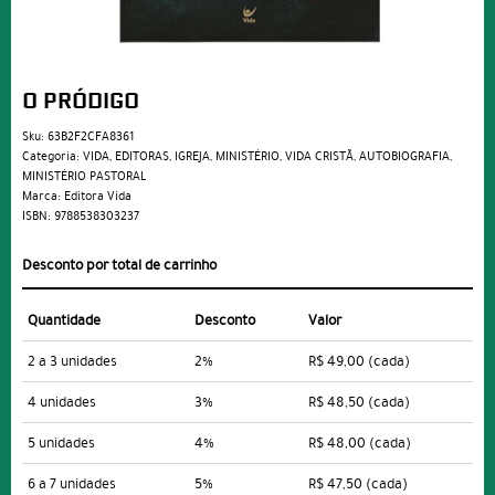
O PRÓDIGO
Sku:
63B2F2CFA8361
Categoria:
VIDA
,
EDITORAS
,
IGREJA
,
MINISTÉRIO
,
VIDA CRISTÃ
,
AUTOBIOGRAFIA
,
MINISTÉRIO PASTORAL
Marca:
Editora Vida
ISBN:
9788538303237
Desconto por total de carrinho
Quantidade
Desconto
Valor
2 a 3 unidades
2%
R$ 49,00
(cada)
4 unidades
3%
R$ 48,50
(cada)
5 unidades
4%
R$ 48,00
(cada)
6 a 7 unidades
5%
R$ 47,50
(cada)