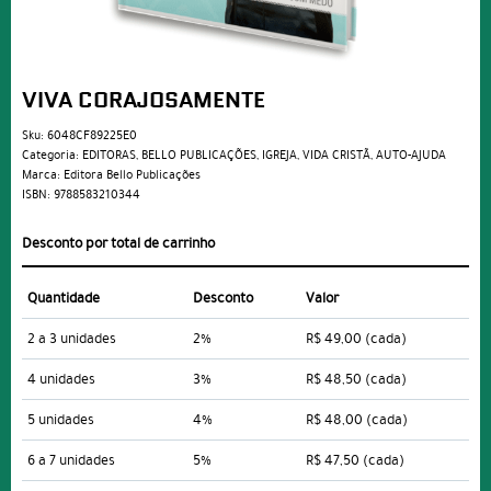
VIVA CORAJOSAMENTE
Sku:
6048CF89225E0
Categoria:
EDITORAS
,
BELLO PUBLICAÇÕES
,
IGREJA
,
VIDA CRISTÃ
,
AUTO-AJUDA
Marca:
Editora Bello Publicações
ISBN:
9788583210344
Desconto por total de carrinho
Quantidade
Desconto
Valor
2 a 3 unidades
2%
R$ 49,00
(cada)
4 unidades
3%
R$ 48,50
(cada)
5 unidades
4%
R$ 48,00
(cada)
6 a 7 unidades
5%
R$ 47,50
(cada)