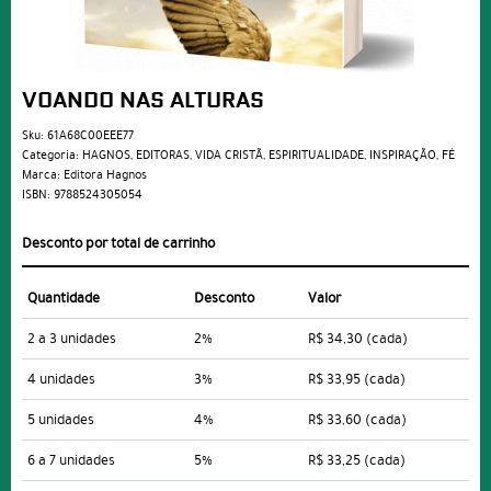
VOANDO NAS ALTURAS
Sku:
61A68C00EEE77
Categoria:
HAGNOS
,
EDITORAS
,
VIDA CRISTÃ
,
ESPIRITUALIDADE
,
INSPIRAÇÃO
,
FÉ
Marca:
Editora Hagnos
ISBN:
9788524305054
Desconto por total de carrinho
Quantidade
Desconto
Valor
2 a 3 unidades
2%
R$ 34,30
(cada)
4 unidades
3%
R$ 33,95
(cada)
5 unidades
4%
R$ 33,60
(cada)
6 a 7 unidades
5%
R$ 33,25
(cada)