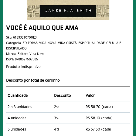
VOCÊ É AQUILO QUE AMA
Sku:
61893210700E3
Categoria:
EDITORAS
,
VIDA NOVA
,
VIDA CRISTÃ
,
ESPIRITUALIDADE
,
CÉLULA E
DISCIPULADO
Marca:
Editora Vida Nova
ISBN:
9788527507585
Produto Indisponível
Desconto por total de carrinho
Quantidade
Desconto
Valor
2 a 3 unidades
2%
R$ 58,70
(cada)
4 unidades
3%
R$ 58,10
(cada)
5 unidades
4%
R$ 57,50
(cada)