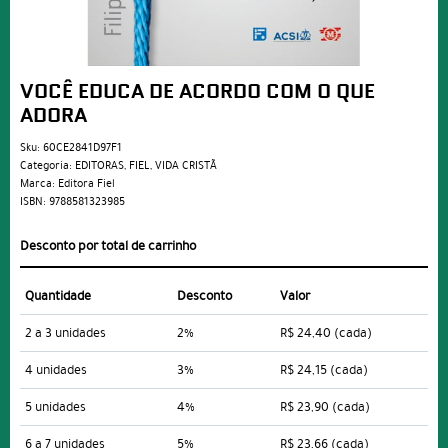
VOCÊ EDUCA DE ACORDO COM O QUE
ADORA
Sku:
60CE2841D97F1
Categoria:
EDITORAS
,
FIEL
,
VIDA CRISTÃ
Marca:
Editora Fiel
ISBN:
9788581323985
Desconto por total de carrinho
Quantidade
Desconto
Valor
2 a 3 unidades
2%
R$ 24,40
(cada)
4 unidades
3%
R$ 24,15
(cada)
5 unidades
4%
R$ 23,90
(cada)
6 a 7 unidades
5%
R$ 23,66
(cada)