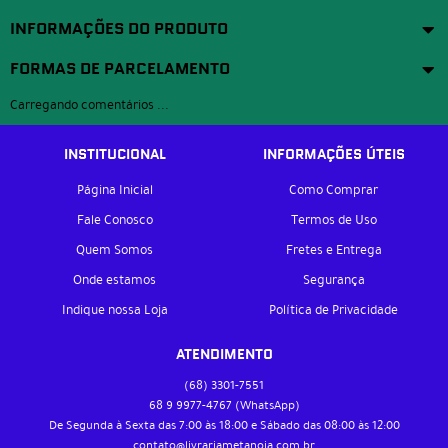
INFORMAÇÕES DO PRODUTO
FORMAS DE PARCELAMENTO
Carregando comentários ...
INSTITUCIONAL
INFORMAÇÕES ÚTEIS
Página Inicial
Como Comprar
Fale Conosco
Termos de Uso
Quem Somos
Fretes e Entrega
Onde estamos
Segurança
Indique nossa Loja
Política de Privacidade
ATENDIMENTO
(68)
3301-7551
68 9
9977-4767
(WhatsApp)
De Segunda à Sexta das 7:00 às 18:00 e Sábado das 08:00 às 12:00
contato@livrariametanoia.com.br