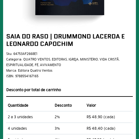
SAIA DO RASO | DRUMMOND LACERDA E
LEONARDO CAPOCHIM
Sku:
64753AF2668E1
Categoria:
QUATRO VENTOS
,
EDITORAS
,
IGREJA
,
MINISTÉRIO
,
VIDA CRISTÃ
,
ESPIRITUALIDADE
,
FÉ
,
AVIVAMENTO
Marca:
Editora Quatro Ventos
ISBN:
9788554167165
Desconto por total de carrinho
Quantidade
Desconto
Valor
2 a 3 unidades
2%
R$ 48,90
(cada)
4 unidades
3%
R$ 48,40
(cada)