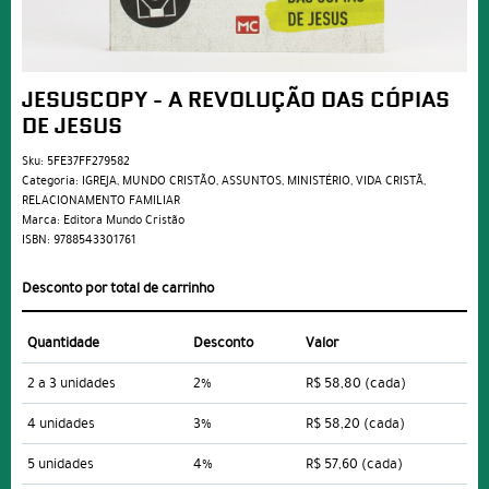
JESUSCOPY - A REVOLUÇÃO DAS CÓPIAS
DE JESUS
Sku:
5FE37FF279582
Categoria:
IGREJA
,
MUNDO CRISTÃO
,
ASSUNTOS
,
MINISTÉRIO
,
VIDA CRISTÃ
,
RELACIONAMENTO FAMILIAR
Marca:
Editora Mundo Cristão
ISBN:
9788543301761
Desconto por total de carrinho
Quantidade
Desconto
Valor
2 a 3 unidades
2%
R$ 58,80
(cada)
4 unidades
3%
R$ 58,20
(cada)
5 unidades
4%
R$ 57,60
(cada)