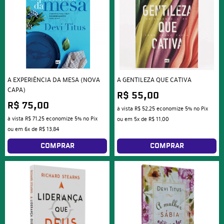
A EXPERIÊNCIA DA MESA (NOVA
A GENTILEZA QUE CATIVA
CAPA)
R$ 55,00
R$ 75,00
à vista
R$ 52,25
economize
5%
no Pix
à vista
R$ 71,25
economize
5%
no Pix
ou em
5x
de
R$ 11,00
ou em
6x
de
R$ 13,84
COMPRAR
COMPRAR