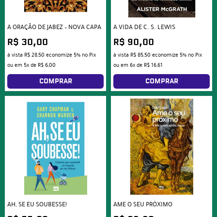
A ORAÇÃO DE JABEZ – NOVA CAPA
A VIDA DE C. S. LEWIS
R$ 30,00
R$ 90,00
à vista
R$ 28,50
economize
5%
no Pix
à vista
R$ 85,50
economize
5%
no Pix
ou em
5x
de
R$ 6,00
ou em
6x
de
R$ 16,61
COMPRAR
COMPRAR
AH, SE EU SOUBESSE!
AME O SEU PRÓXIMO