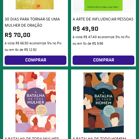
30 DIAS PARA TORNAR-SE UMA
A ARTE DE INFLUENCIAR PESSOAS
MULHER DE ORAÇÃO
R$ 49,90
R$ 70,00
à vista
R$ 47,40
economize
5%
no Pix
à vista
R$ 66,50
economize
5%
no Pix
ou em
5x
de
R$ 9,98
ou em
6x
de
R$ 12,92
COMPRAR
COMPRAR