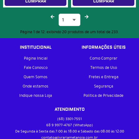
COMPRAR
COMPRAR
Página 1 de 12, exibindo 20 produtos de um total de 233.
INSTITUCIONAL
INFORMAÇÕES ÚTEIS
Página Inicial
Como Comprar
Fale Conosco
Termos de Uso
Quem Somos
Fretes e Entrega
Onde estamos
Segurança
Indique nossa Loja
Política de Privacidade
ATENDIMENTO
(68)
3301-7551
68 9
9977-4767
(WhatsApp)
De Segunda à Sexta das 7:00 às 18:00 e Sábado das 08:00 às 12:00
contato@livrariametanoia.com.br