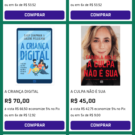
ou em
6x
de
R$ 53,52
ou em
6x
de
R$ 53,52
COMPRAR
COMPRAR
A CRIANÇA DIGITAL
A CULPA NÃO É SUA
R$ 70,00
R$ 45,00
à vista
R$ 66,50
economize
5%
no Pix
à vista
R$ 42,75
economize
5%
no Pix
ou em
6x
de
R$ 12,92
ou em
5x
de
R$ 9,00
COMPRAR
COMPRAR