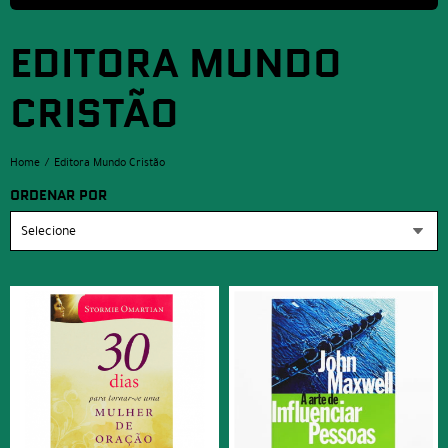
EDITORA MUNDO
CRISTÃO
Home
Editora Mundo Cristão
ORDENAR POR
Selecione