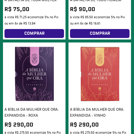
A BATALHA DE TODA MULHER
A BATALHA DE TODO HOMEM
R$ 75,00
R$ 90,00
à vista
R$ 71,25
economize
5%
no Pix
à vista
R$ 85,50
economize
5%
no Pix
ou em
6x
de
R$ 13,84
ou em
6x
de
R$ 16,61
COMPRAR
COMPRAR
A BÍBLIA DA MULHER QUE ORA:
A BÍBLIA DA MULHER QUE ORA:
EXPANDIDA – ROXA
EXPANDIDA – VINHO
R$ 290,00
R$ 290,00
à vista
R$ 275,50
economize
5%
no Pix
à vista
R$ 275,50
economize
5%
no Pix