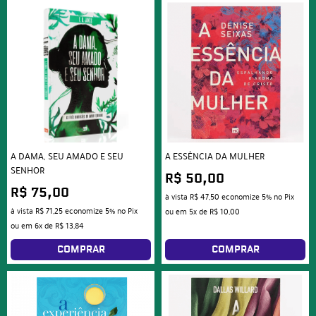
A DAMA, SEU AMADO E SEU
A ESSÊNCIA DA MULHER
SENHOR
R$ 50,00
R$ 75,00
à vista
R$ 47,50
economize
5%
no Pix
à vista
R$ 71,25
economize
5%
no Pix
ou em
5x
de
R$ 10,00
ou em
6x
de
R$ 13,84
COMPRAR
COMPRAR