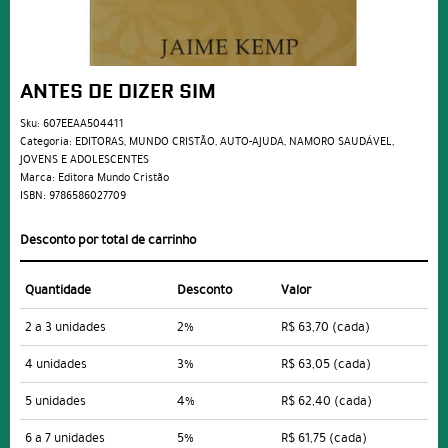
ANTES DE DIZER SIM
Sku:
607EEAA504411
Categoria:
EDITORAS
,
MUNDO CRISTÃO
,
AUTO-AJUDA
,
NAMORO SAUDÁVEL
,
JOVENS E ADOLESCENTES
Marca:
Editora Mundo Cristão
ISBN:
9786586027709
Desconto por total de carrinho
Quantidade
Desconto
Valor
2 a 3 unidades
2%
R$ 63,70
(cada)
4 unidades
3%
R$ 63,05
(cada)
5 unidades
4%
R$ 62,40
(cada)
6 a 7 unidades
5%
R$ 61,75
(cada)