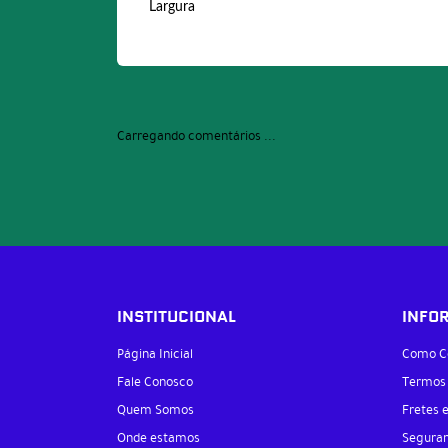
Largura
Carregando comentários ...
INSTITUCIONAL
INFO
Página Inicial
Como C
Fale Conosco
Termos
Quem Somos
Fretes 
Onde estamos
Segura