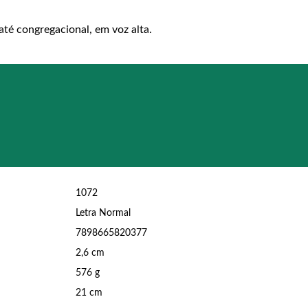
 até congregacional, em voz alta.
1072
Letra Normal
7898665820377
2,6 cm
576 g
21 cm