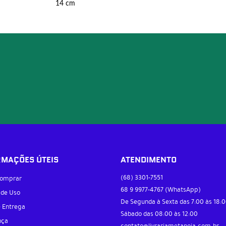
14 cm
RMAÇÕES ÚTEIS
ATENDIMENTO
(68)
3301-7551
omprar
68 9
9977-4767
(WhatsApp)
 de Uso
De Segunda à Sexta das 7:00 às 18:0
e Entrega
Sábado das 08:00 às 12:00
nça
contato@livrariametanoia.com.br