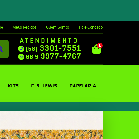
se
Meus Pedidos
Quem Somos
Fale Conosco
ATENDIMENTO
0
3301-7551
(68)
9977-4767
68 9
KITS
C.S. LEWIS
PAPELARIA