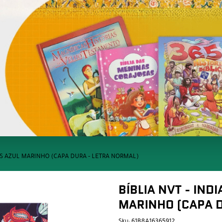
RS AZUL MARINHO (CAPA DURA - LETRA NORMAL)
BÍBLIA NVT - IND
MARINHO (CAPA D
Sku:
61B8A16365912