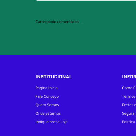
Carregando comentários ...
INSTITUCIONAL
INFO
Página Inicial
Como C
Fale Conosco
Termos
Quem Somos
Fretes 
Onde estamos
Segura
Indique nossa Loja
Política