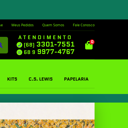
se
Meus Pedidos
Quem Somos
Fale Conosco
ATENDIMENTO
0
3301-7551
(68)
9977-4767
68 9
KITS
C.S. LEWIS
PAPELARIA