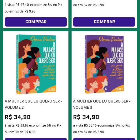
à vista
R$ 47,40
economize
5%
no Pix
ou em
5x
de
R$ 6,98
ou em
5x
de
R$ 9,98
COMPRAR
COMPRAR
A MULHER QUE EU QUERO SER -
A MULHER QUE EU QUERO SER -
VOLUME 2
VOLUME 3
R$ 34,90
R$ 34,90
à vista
R$ 33,16
economize
5%
no Pix
à vista
R$ 33,16
economize
5%
no Pix
ou em
5x
de
R$ 6,98
ou em
5x
de
R$ 6,98