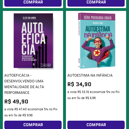
COMPRAR
COMPRAR
AUTOEFICÁCIA -
AUTOESTIMA NA INFÂNCIA
DESENVOLVENDO UMA
R$ 34,90
MENTALIDADE DE ALTA
à vista
R$ 33,16
economize
5%
no Pix
PERFORMANCE
ou em
5x
de
R$ 6,98
R$ 49,90
à vista
R$ 47,40
economize
5%
no Pix
ou em
5x
de
R$ 9,98
COMPRAR
COMPRAR