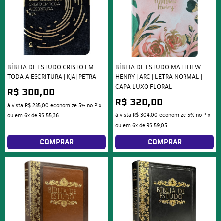
BÍBLIA DE ESTUDO CRISTO EM
BÍBLIA DE ESTUDO MATTHEW
TODA A ESCRITURA | KJA| PETRA
HENRY | ARC | LETRA NORMAL |
CAPA LUXO FLORAL
R$ 300,00
R$ 320,00
à vista
R$ 285,00
economize
5%
no Pix
à vista
R$ 304,00
economize
5%
no Pix
ou em
6x
de
R$ 55,36
ou em
6x
de
R$ 59,05
COMPRAR
COMPRAR