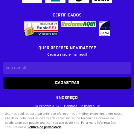
CERTIFICADOS
QUER RECEBER NOVIDADES?
Cadastre seu e-mail aqui!
CADASTRAR
ENDEREÇO
Rua Venezuela, 645
-
Habitasa, Rio Branco
-
AC
CEP: 69905-112
Usamos cookies para garantir que oferecemos a melhor experiência em nosso
site. Isso inclui cookies de sites de redes sociais de terceiros e cookies de
Livraria Metanoia
publicidade que podem analisar seu uso deste site. Para mais informações,
CNPJ: 37.033.717/0001-40
consulte nossa
Política de privacidade
.