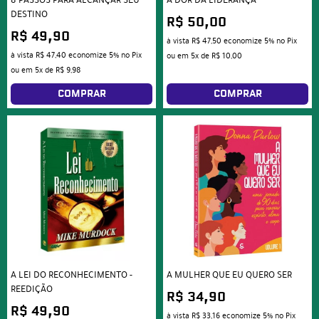
8 PASSOS PARA ALCANÇAR SEU
A DOR DA LIDERANÇA
DESTINO
R$ 50,00
R$ 49,90
à vista
R$ 47,50
economize
5%
no Pix
à vista
R$ 47,40
economize
5%
no Pix
ou em
5x
de
R$ 10,00
ou em
5x
de
R$ 9,98
COMPRAR
COMPRAR
A LEI DO RECONHECIMENTO -
A MULHER QUE EU QUERO SER
REEDIÇÃO
R$ 34,90
R$ 49,90
à vista
R$ 33,16
economize
5%
no Pix