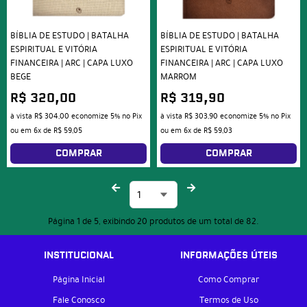
BÍBLIA DE ESTUDO | BATALHA
BÍBLIA DE ESTUDO | BATALHA
ESPIRITUAL E VITÓRIA
ESPIRITUAL E VITÓRIA
FINANCEIRA | ARC | CAPA LUXO
FINANCEIRA | ARC | CAPA LUXO
BEGE
MARROM
R$ 320,00
R$ 319,90
à vista
R$ 304,00
economize
5%
no Pix
à vista
R$ 303,90
economize
5%
no Pix
ou em
6x
de
R$ 59,05
ou em
6x
de
R$ 59,03
COMPRAR
COMPRAR
Página 1 de 5, exibindo 20 produtos de um total de 82.
INSTITUCIONAL
INFORMAÇÕES ÚTEIS
Página Inicial
Como Comprar
Fale Conosco
Termos de Uso