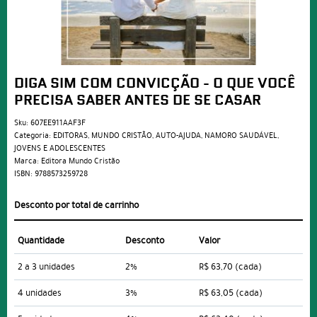
DIGA SIM COM CONVICÇÃO - O QUE VOCÊ
PRECISA SABER ANTES DE SE CASAR
Sku:
607EE911AAF3F
Categoria:
EDITORAS
,
MUNDO CRISTÃO
,
AUTO-AJUDA
,
NAMORO SAUDÁVEL
,
JOVENS E ADOLESCENTES
Marca:
Editora Mundo Cristão
ISBN:
9788573259728
Desconto por total de carrinho
Quantidade
Desconto
Valor
2 a 3 unidades
2%
R$ 63,70
(cada)
4 unidades
3%
R$ 63,05
(cada)