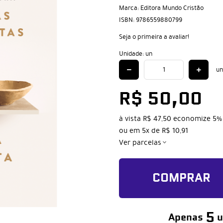
Marca:
Editora Mundo Cristão
ISBN:
9786559880799
Seja o primeira a avaliar!
Unidade: un
un
R$ 50,00
à vista
R$ 47,50
economize
5%
ou em
5x
de
R$ 10,91
Ver parcelas
COMPRAR
5
Apenas
u