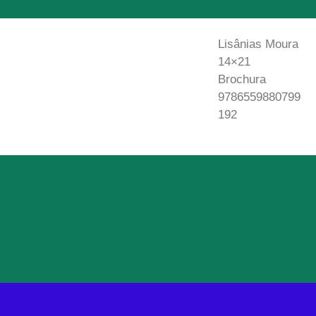
Lisânias Moura
14×21
Brochura
9786559880799
192