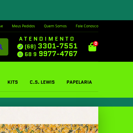
se
Meus Pedidos
Quem Somos
Fale Conosco
ATENDIMENTO
0
3301-7551
(68)
9977-4767
68 9
KITS
C.S. LEWIS
PAPELARIA