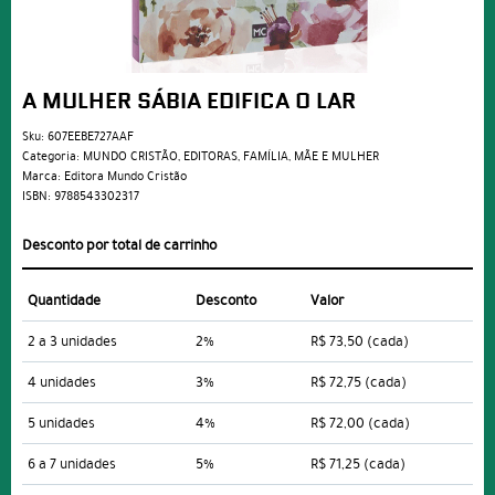
A MULHER SÁBIA EDIFICA O LAR
Sku:
607EEBE727AAF
Categoria:
MUNDO CRISTÃO
,
EDITORAS
,
FAMÍLIA
,
MÃE E MULHER
Marca:
Editora Mundo Cristão
ISBN:
9788543302317
Desconto por total de carrinho
Quantidade
Desconto
Valor
2 a 3 unidades
2%
R$ 73,50
(cada)
4 unidades
3%
R$ 72,75
(cada)
5 unidades
4%
R$ 72,00
(cada)
6 a 7 unidades
5%
R$ 71,25
(cada)