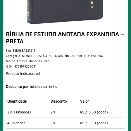
BÍBLIA DE ESTUDO ANOTADA EXPANDIDA –
PRETA
Sku:
63D966A281219
Categoria:
MUNDO CRISTÃO
,
EDITORAS
,
BÍBLIAS
,
BÍBLIA DE ESTUDO
Marca:
Editora Mundo Cristão
ISBN:
9788573256031
Produto Indisponível
Desconto por total de carrinho
Quantidade
Desconto
Valor
2 a 3 unidades
2%
R$ 215,50
(cada)
4 unidades
3%
R$ 213,30
(cada)