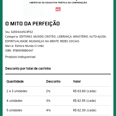
O MITO DA PERFEIÇÃO
Sku:
62E04A45C8F02
Categoria:
EDITORAS
,
MUNDO CRISTÃO
,
LIDERANÇA
,
MINISTÉRIO
,
AUTO-AJUDA
,
ESPIRITUALIDADE
,
MUDANÇAS NA MENTE
,
REDES SOCIAIS
Marca:
Editora Mundo Cristão
ISBN:
9786559880447
Produto Indisponível
Desconto por total de carrinho
Quantidade
Desconto
Valor
2 a 3 unidades
2%
R$ 63,60
(cada)
4 unidades
3%
R$ 62,95
(cada)
5 unidades
4%
R$ 62,30
(cada)