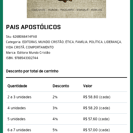
PAIS APOSTÓLICOS
Sku:
626B066414FA8
Categoria:
EDITORAS
,
MUNDO CRISTÃO
,
ÉTICA
,
FAMÍLIA
,
POLÍTICA
,
LIDERANÇA
,
VIDA CRISTÃ
,
COMPORTAMENTO
Marca:
Editora Mundo Cristão
ISBN:
9788543302744
Desconto por total de carrinho
Quantidade
Desconto
Valor
2 a 3 unidades
2%
R$ 58,80
(cada)
4 unidades
3%
R$ 58,20
(cada)
5 unidades
4%
R$ 57,60
(cada)
6 a 7 unidades
5%
R$ 57,00
(cada)