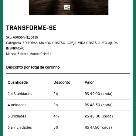
TRANSFORME-SE
Sku:
60805A4E20185
Categoria:
EDITORAS
,
MUNDO CRISTÃO
,
IGREJA
,
VIDA CRISTÃ
,
AUTO-AJUDA
,
INSPIRAÇÃO
Marca:
Editora Mundo Cristão
Desconto por total de carrinho
Quantidade
Desconto
Valor
2 a 3 unidades
2%
R$ 49,00
(cada)
4 unidades
3%
R$ 48,50
(cada)
5 unidades
4%
R$ 48,00
(cada)
6 a 7 unidades
5%
R$ 47,50
(cada)