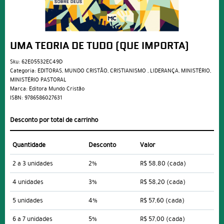
UMA TEORIA DE TUDO (QUE IMPORTA)
Sku:
62E05532EC49D
Categoria:
EDITORAS
,
MUNDO CRISTÃO
,
CRISTIANISMO
,
LIDERANÇA
,
MINISTÉRIO
,
MINISTÉRIO PASTORAL
Marca:
Editora Mundo Cristão
ISBN:
9786586027631
Desconto por total de carrinho
Quantidade
Desconto
Valor
2 a 3 unidades
2%
R$ 58,80
(cada)
4 unidades
3%
R$ 58,20
(cada)
5 unidades
4%
R$ 57,60
(cada)
6 a 7 unidades
5%
R$ 57,00
(cada)