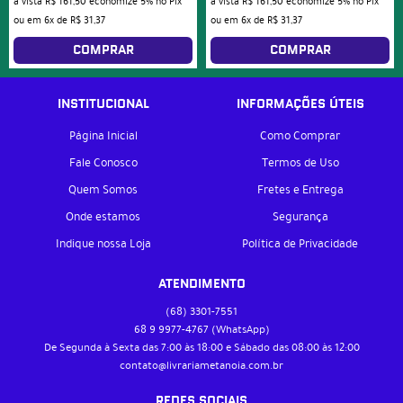
à vista
R$ 161,50
economize
5%
no Pix
à vista
R$ 161,50
economize
5%
no Pix
ou em
6x
de
R$ 31,37
ou em
6x
de
R$ 31,37
COMPRAR
COMPRAR
INSTITUCIONAL
INFORMAÇÕES ÚTEIS
Página Inicial
Como Comprar
Fale Conosco
Termos de Uso
Quem Somos
Fretes e Entrega
Onde estamos
Segurança
Indique nossa Loja
Política de Privacidade
ATENDIMENTO
(68)
3301-7551
68 9
9977-4767
(WhatsApp)
De Segunda à Sexta das 7:00 às 18:00 e Sábado das 08:00 às 12:00
contato@livrariametanoia.com.br
REDES SOCIAIS