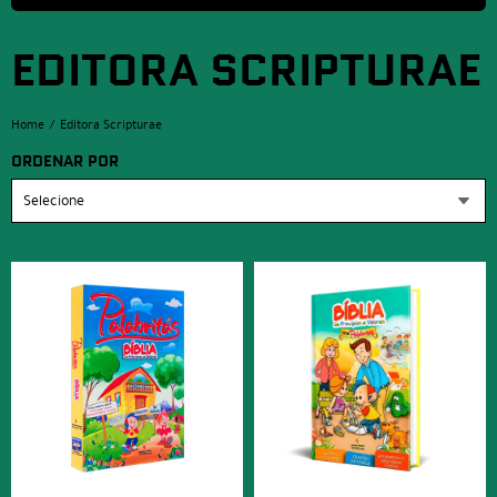
EDITORA SCRIPTURAE
Home
Editora Scripturae
ORDENAR POR
Selecione