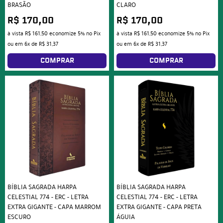
BRASÃO
CLARO
R$ 170,00
R$ 170,00
à vista
R$ 161,50
economize
5%
no Pix
à vista
R$ 161,50
economize
5%
no Pix
ou em
6x
de
R$ 31,37
ou em
6x
de
R$ 31,37
COMPRAR
COMPRAR
BÍBLIA SAGRADA HARPA
BÍBLIA SAGRADA HARPA
CELESTIAL 774 - ERC - LETRA
CELESTIAL 774 - ERC - LETRA
EXTRA GIGANTE - CAPA MARROM
EXTRA GIGANTE - CAPA PRETA
ESCURO
ÁGUIA