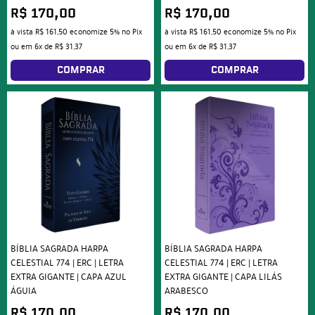
R$ 170,00
R$ 170,00
à vista
R$ 161,50
economize
5%
no Pix
à vista
R$ 161,50
economize
5%
no Pix
ou em
6x
de
R$ 31,37
ou em
6x
de
R$ 31,37
COMPRAR
COMPRAR
BÍBLIA SAGRADA HARPA
BÍBLIA SAGRADA HARPA
CELESTIAL 774 | ERC | LETRA
CELESTIAL 774 | ERC | LETRA
EXTRA GIGANTE | CAPA AZUL
EXTRA GIGANTE | CAPA LILÁS
ÁGUIA
ARABESCO
R$ 170,00
R$ 170,00