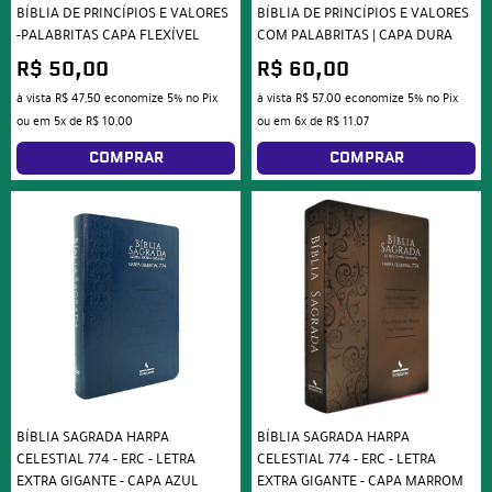
BÍBLIA DE PRINCÍPIOS E VALORES
BÍBLIA DE PRINCÍPIOS E VALORES
-PALABRITAS CAPA FLEXÍVEL
COM PALABRITAS | CAPA DURA
R$ 50,00
R$ 60,00
à vista
R$ 47,50
economize
5%
no Pix
à vista
R$ 57,00
economize
5%
no Pix
ou em
5x
de
R$ 10,00
ou em
6x
de
R$ 11,07
COMPRAR
COMPRAR
BÍBLIA SAGRADA HARPA
BÍBLIA SAGRADA HARPA
CELESTIAL 774 - ERC - LETRA
CELESTIAL 774 - ERC - LETRA
EXTRA GIGANTE - CAPA AZUL
EXTRA GIGANTE - CAPA MARROM