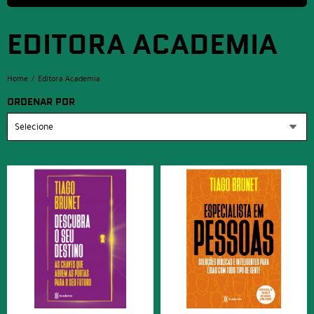
EDITORA ACADEMIA
Home
Editora Academia
ORDENAR POR
Selecione