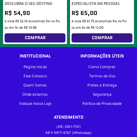
DESCUBRA O SEU DESTINO
ESPECIALISTA EM PESSOAS
R$ 54,90
R$ 65,00
à vista
R$ 52,16
economize
5%
no Pix
à vista
R$ 61,75
economize
5%
no Pix
ou em
5x
de
R$ 10,98
ou em
6x
de
R$ 12,00
COMPRAR
COMPRAR
INSTITUCIONAL
INFORMAÇÕES ÚTEIS
Página Inicial
Como Comprar
Fale Conosco
Termos de Uso
Quem Somos
Fretes e Entrega
Onde estamos
Segurança
Indique nossa Loja
Política de Privacidade
ATENDIMENTO
(68)
3301-7551
68 9
9977-4767
(WhatsApp)