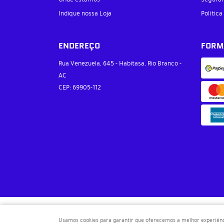
Indique nossa Loja
Política
ENDEREÇO
FORM
Rua Venezuela, 645
-
Habitasa, Rio Branco
-
AC
CEP: 69905-112
Usamos cookies para garantir que oferecemos a melhor experiência 