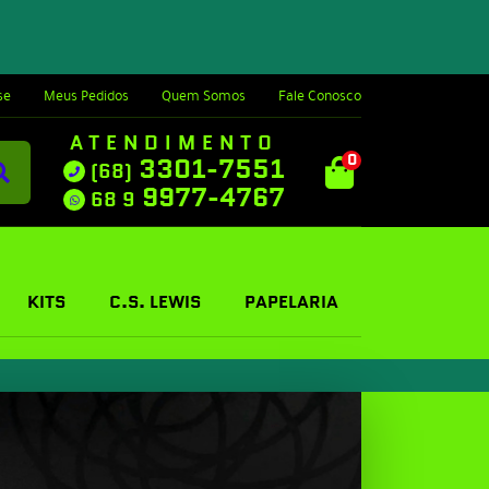
se
Meus Pedidos
Quem Somos
Fale Conosco
ATENDIMENTO
0
3301-7551
(68)
9977-4767
68 9
KITS
C.S. LEWIS
PAPELARIA