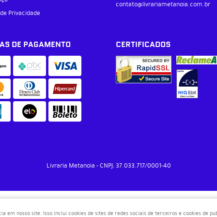
contato@livrariametanoia.com.br
 de Privacidade
AS DE PAGAMENTO
CERTIFICADOS
Livraria Metanoia
CNPJ: 37.033.717/0001-40
LOJA VIRTUAL CRIADA POR
em nosso site. Isso inclui cookies de sites de redes sociais de terceiros e cookies de p