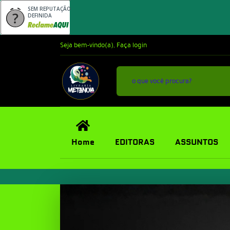
SEM REPUTAÇÃO
DEFINIDA
Seja bem-vindo(a),
Faça login
Home
EDITORAS
ASSUNTOS