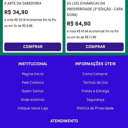
A ARTE DA SABEDORIA
AS LEIS DINÂMICAS DA
PROSPERIDADE (3º EDIÇÃO - CAPA
R$ 34,90
DURA)
à vista
R$ 33,16
economize
5%
no Pix
R$ 64,90
ou em
5x
de
R$ 6,98
à vista
R$ 61,66
economize
5%
no Pix
ou em
6x
de
R$ 11,98
COMPRAR
COMPRAR
INSTITUCIONAL
INFORMAÇÕES ÚTEIS
Página Inicial
Como Comprar
Fale Conosco
Termos de Uso
Quem Somos
Fretes e Entrega
Onde estamos
Segurança
Indique nossa Loja
Política de Privacidade
ATENDIMENTO