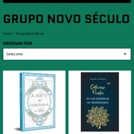
GRUPO NOVO SÉCULO
Home
Grupo Novo Século
ORDENAR POR
Selecione